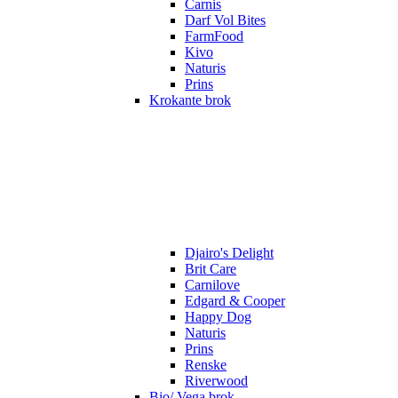
Carnis
Darf Vol Bites
FarmFood
Kivo
Naturis
Prins
Krokante brok
Djairo's Delight
Brit Care
Carnilove
Edgard & Cooper
Happy Dog
Naturis
Prins
Renske
Riverwood
Bio/ Vega brok