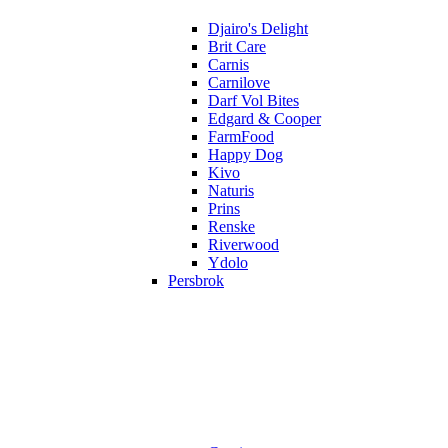
Djairo's Delight
Brit Care
Carnis
Carnilove
Darf Vol Bites
Edgard & Cooper
FarmFood
Happy Dog
Kivo
Naturis
Prins
Renske
Riverwood
Ydolo
Persbrok