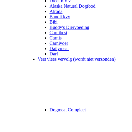
Dieet KVV
Alaska Natural Dogfood
Alroda
Bandit kvv
Bibi
Buddy's Diervoeding
Carnibest
Carnis
Carnivoer
Dailymeat
Darf
Vers vlees vervolg (wordt niet verzonden)
Dogmeat Compleet