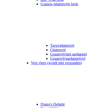
Granen-/glutenvrije brok
Tarweglutenvrij
Glutenvrij
Graanvrij/met aardappel
Graanvrij/aardappelvrij
Vers vlees (wordt niet verzonden)
Djairo's Delight