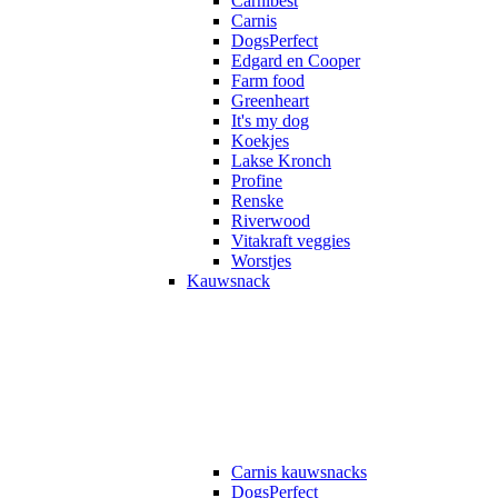
Carnibest
Carnis
DogsPerfect
Edgard en Cooper
Farm food
Greenheart
It's my dog
Koekjes
Lakse Kronch
Profine
Renske
Riverwood
Vitakraft veggies
Worstjes
Kauwsnack
Carnis kauwsnacks
DogsPerfect