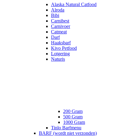
Alaska Natural Catfood
Alroda
Bibi
Carnibest
Carnivoer
Catmeat
Darf
Haaksbarf
Kivo Petfood
Lotgering
Naturis
200 Gram
500 Gram
1000 Gram
Tinlo Barfmenu
BARF (wordt niet verzonden)