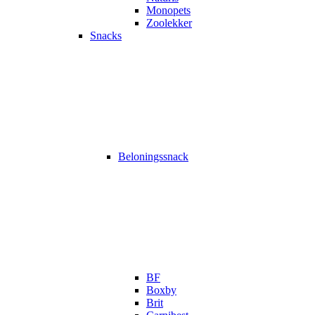
Monopets
Zoolekker
Snacks
Beloningssnack
BF
Boxby
Brit