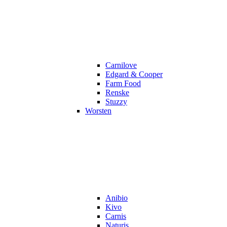
Carnilove
Edgard & Cooper
Farm Food
Renske
Stuzzy
Worsten
Anibio
Kivo
Carnis
Naturis