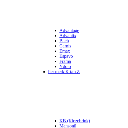
Advantage
Advantix
Bach
Carnis
Emax
Espavo
Frama
Ydolo
Per merk K t/m Z
KB (Kiezebrink)
Mansonil