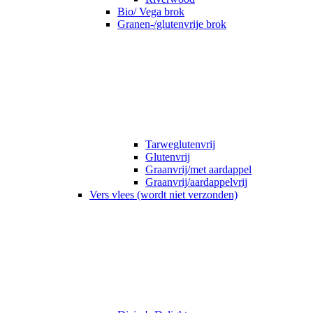
Bio/ Vega brok
Granen-/glutenvrije brok
Tarweglutenvrij
Glutenvrij
Graanvrij/met aardappel
Graanvrij/aardappelvrij
Vers vlees (wordt niet verzonden)