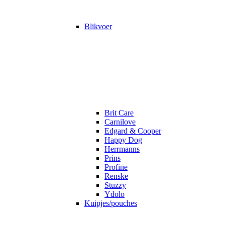
Blikvoer
Brit Care
Carnilove
Edgard & Cooper
Happy Dog
Herrmanns
Prins
Profine
Renske
Stuzzy
Ydolo
Kuipjes/pouches