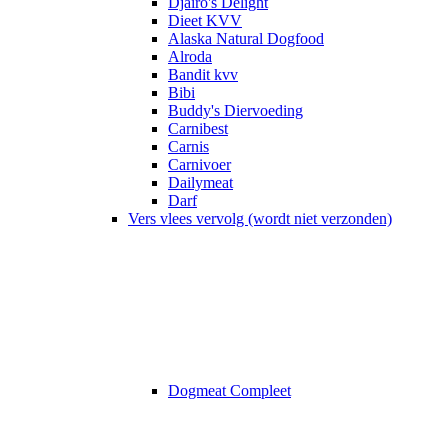
Djairo's Delight
Dieet KVV
Alaska Natural Dogfood
Alroda
Bandit kvv
Bibi
Buddy's Diervoeding
Carnibest
Carnis
Carnivoer
Dailymeat
Darf
Vers vlees vervolg (wordt niet verzonden)
Dogmeat Compleet