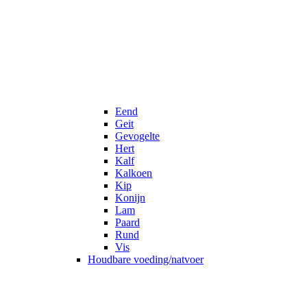
Eend
Geit
Gevogelte
Hert
Kalf
Kalkoen
Kip
Konijn
Lam
Paard
Rund
Vis
Houdbare voeding/natvoer