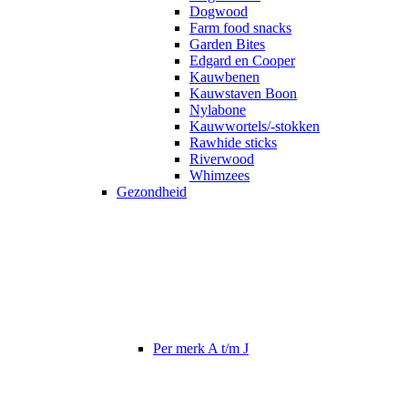
Dogwood
Farm food snacks
Garden Bites
Edgard en Cooper
Kauwbenen
Kauwstaven Boon
Nylabone
Kauwwortels/-stokken
Rawhide sticks
Riverwood
Whimzees
Gezondheid
Per merk A t/m J