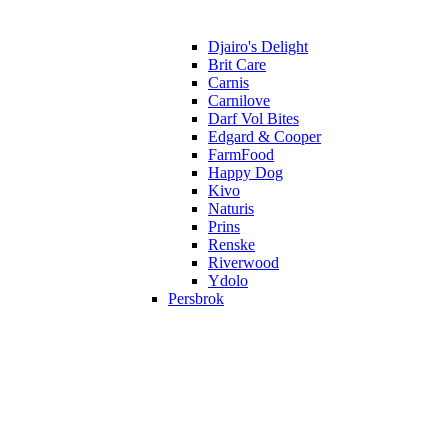
Djairo's Delight
Brit Care
Carnis
Carnilove
Darf Vol Bites
Edgard & Cooper
FarmFood
Happy Dog
Kivo
Naturis
Prins
Renske
Riverwood
Ydolo
Persbrok