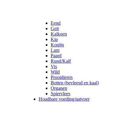
Eend
Geit
Kalkoen
Kip
Konijn
Lam
Paard
Rund/Kalf
Vis
Wild
Prooidieren
Botten (bevleesd en kaal)
Organen
Spiervlees
Houdbare voeding/natvoer