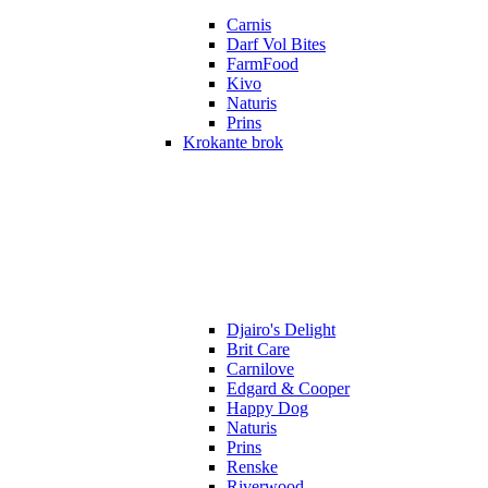
Carnis
Darf Vol Bites
FarmFood
Kivo
Naturis
Prins
Krokante brok
Djairo's Delight
Brit Care
Carnilove
Edgard & Cooper
Happy Dog
Naturis
Prins
Renske
Riverwood