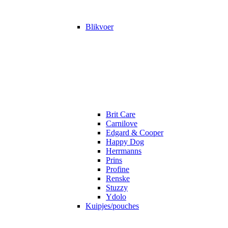
Blikvoer
Brit Care
Carnilove
Edgard & Cooper
Happy Dog
Herrmanns
Prins
Profine
Renske
Stuzzy
Ydolo
Kuipjes/pouches