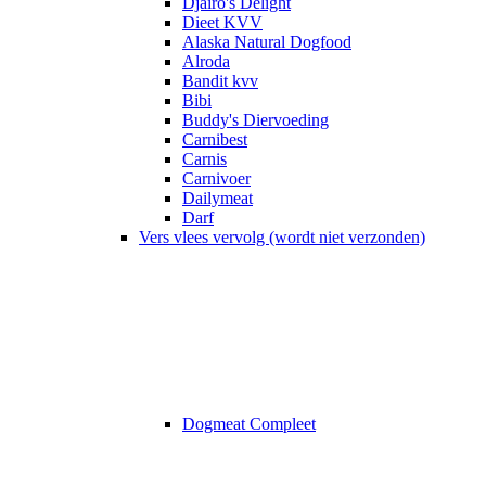
Djairo's Delight
Dieet KVV
Alaska Natural Dogfood
Alroda
Bandit kvv
Bibi
Buddy's Diervoeding
Carnibest
Carnis
Carnivoer
Dailymeat
Darf
Vers vlees vervolg (wordt niet verzonden)
Dogmeat Compleet