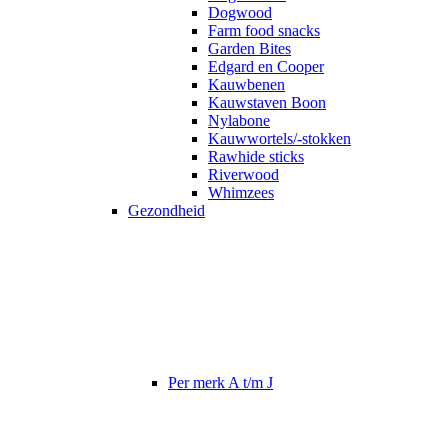
Dogwood
Farm food snacks
Garden Bites
Edgard en Cooper
Kauwbenen
Kauwstaven Boon
Nylabone
Kauwwortels/-stokken
Rawhide sticks
Riverwood
Whimzees
Gezondheid
Per merk A t/m J