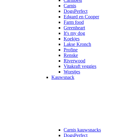
Carnibest
Carnis
DogsPerfect
Edgard en Cooper
Farm food
Greenheart
It's my dog
Koekjes
Lakse Kronch
Profine
Renske
Riverwood
Vitakraft veggies
Worstjes
Kauwsnack
Carnis kauwsnacks
DogsPerfect