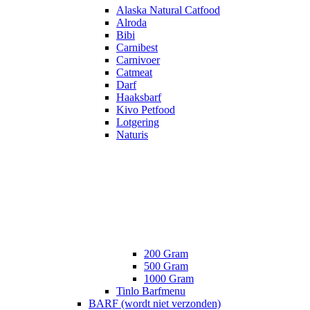
Alaska Natural Catfood
Alroda
Bibi
Carnibest
Carnivoer
Catmeat
Darf
Haaksbarf
Kivo Petfood
Lotgering
Naturis
200 Gram
500 Gram
1000 Gram
Tinlo Barfmenu
BARF (wordt niet verzonden)