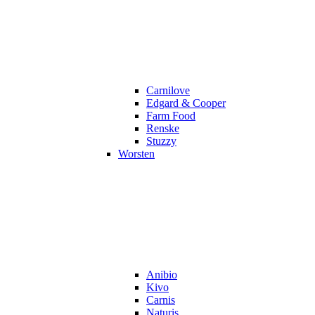
Carnilove
Edgard & Cooper
Farm Food
Renske
Stuzzy
Worsten
Anibio
Kivo
Carnis
Naturis