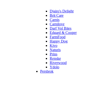
Djairo's Delight
Brit Care
Carnis
Carnilove
Darf Vol Bites
Edgard & Cooper
FarmFood
Happy Dog
Kivo
Naturis
Prins
Renske
Riverwood
Ydolo
Persbrok