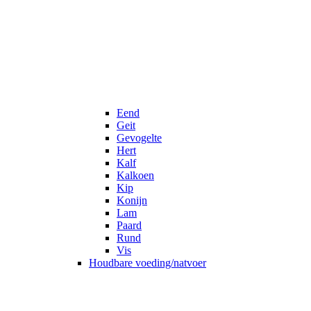
Eend
Geit
Gevogelte
Hert
Kalf
Kalkoen
Kip
Konijn
Lam
Paard
Rund
Vis
Houdbare voeding/natvoer