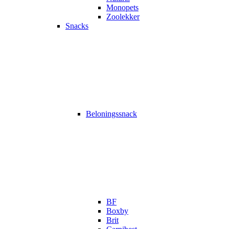
Monopets
Zoolekker
Snacks
Beloningssnack
BF
Boxby
Brit