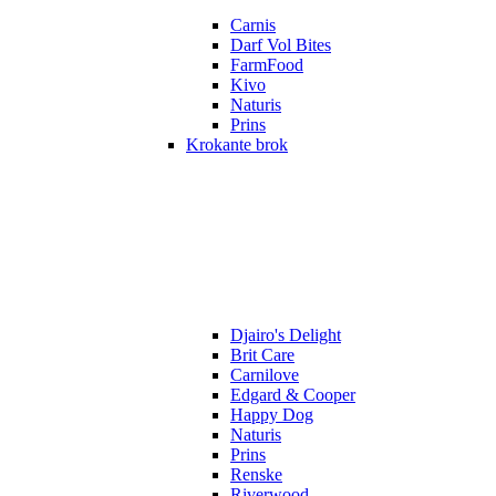
Carnis
Darf Vol Bites
FarmFood
Kivo
Naturis
Prins
Krokante brok
Djairo's Delight
Brit Care
Carnilove
Edgard & Cooper
Happy Dog
Naturis
Prins
Renske
Riverwood