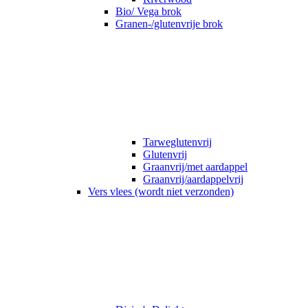
Bio/ Vega brok
Granen-/glutenvrije brok
Tarweglutenvrij
Glutenvrij
Graanvrij/met aardappel
Graanvrij/aardappelvrij
Vers vlees (wordt niet verzonden)