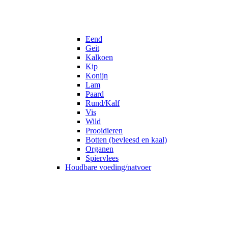
Eend
Geit
Kalkoen
Kip
Konijn
Lam
Paard
Rund/Kalf
Vis
Wild
Prooidieren
Botten (bevleesd en kaal)
Organen
Spiervlees
Houdbare voeding/natvoer