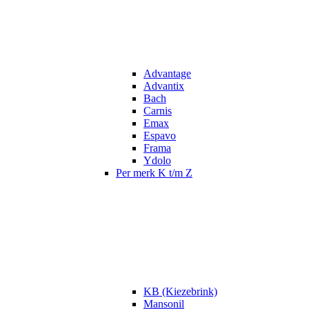
Advantage
Advantix
Bach
Carnis
Emax
Espavo
Frama
Ydolo
Per merk K t/m Z
KB (Kiezebrink)
Mansonil