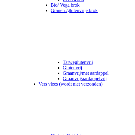
Bio/ Vega brok
Granen-/glutenvrije brok
Tarweglutenvrij
Glutenvrij
Graanvrij/met aardappel
Graanvrij/aardappelvrij
Vers vlees (wordt niet verzonden)