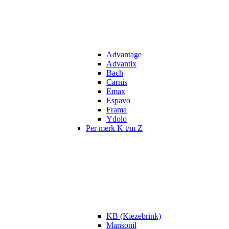
Advantage
Advantix
Bach
Carnis
Emax
Espavo
Frama
Ydolo
Per merk K t/m Z
KB (Kiezebrink)
Mansonil