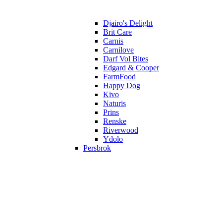
Djairo's Delight
Brit Care
Carnis
Carnilove
Darf Vol Bites
Edgard & Cooper
FarmFood
Happy Dog
Kivo
Naturis
Prins
Renske
Riverwood
Ydolo
Persbrok