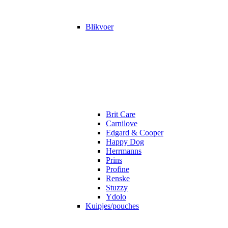
Blikvoer
Brit Care
Carnilove
Edgard & Cooper
Happy Dog
Herrmanns
Prins
Profine
Renske
Stuzzy
Ydolo
Kuipjes/pouches