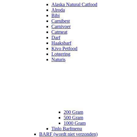
Alaska Natural Catfood
Alroda
Bibi
Carnibest
Carnivoer
Catmeat
Darf
Haaksbarf
Kivo Petfood
Lotgering
Naturis
200 Gram
500 Gram
1000 Gram
Tinlo Barfmenu
BARF (wordt niet verzonden)