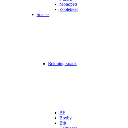
Monopets
Zoolekker
Snacks
Beloningssnack
BF
Boxby
Brit