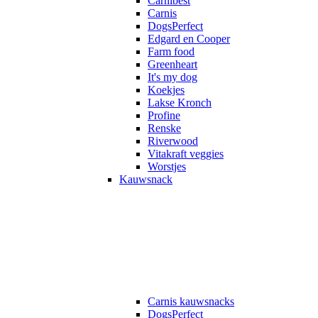
Carnibest
Carnis
DogsPerfect
Edgard en Cooper
Farm food
Greenheart
It's my dog
Koekjes
Lakse Kronch
Profine
Renske
Riverwood
Vitakraft veggies
Worstjes
Kauwsnack
Carnis kauwsnacks
DogsPerfect