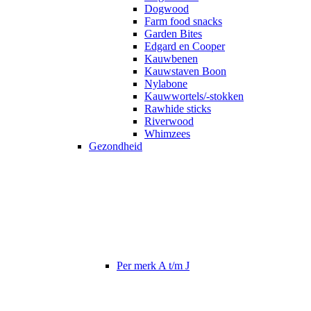
Dogwood
Farm food snacks
Garden Bites
Edgard en Cooper
Kauwbenen
Kauwstaven Boon
Nylabone
Kauwwortels/-stokken
Rawhide sticks
Riverwood
Whimzees
Gezondheid
Per merk A t/m J