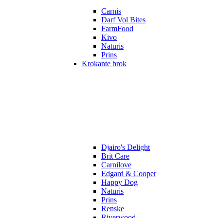
Carnis
Darf Vol Bites
FarmFood
Kivo
Naturis
Prins
Krokante brok
Djairo's Delight
Brit Care
Carnilove
Edgard & Cooper
Happy Dog
Naturis
Prins
Renske
Riverwood