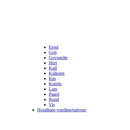
Eend
Geit
Gevogelte
Hert
Kalf
Kalkoen
Kip
Konijn
Lam
Paard
Rund
Vis
Houdbare voeding/natvoer