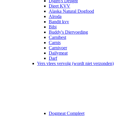
Djairo's Delight
Dieet KVV
Alaska Natural Dogfood
Alroda
Bandit kvv
Bibi
Buddy's Diervoeding
Carnibest
Carnis
Carnivoer
Dailymeat
Darf
Vers vlees vervolg (wordt niet verzonden)
Dogmeat Compleet