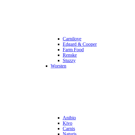
Carnilove
Edgard & Cooper
Farm Food
Renske
Stuzzy
Worsten
Anibio
Kivo
Carnis
Naturis