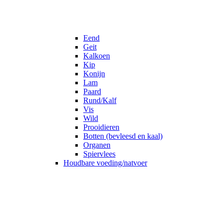
Eend
Geit
Kalkoen
Kip
Konijn
Lam
Paard
Rund/Kalf
Vis
Wild
Prooidieren
Botten (bevleesd en kaal)
Organen
Spiervlees
Houdbare voeding/natvoer