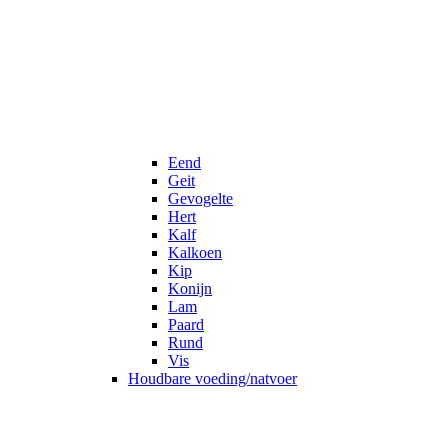
Eend
Geit
Gevogelte
Hert
Kalf
Kalkoen
Kip
Konijn
Lam
Paard
Rund
Vis
Houdbare voeding/natvoer