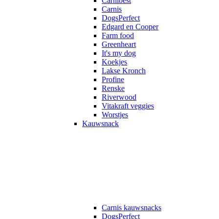
Carnibest
Carnis
DogsPerfect
Edgard en Cooper
Farm food
Greenheart
It's my dog
Koekjes
Lakse Kronch
Profine
Renske
Riverwood
Vitakraft veggies
Worstjes
Kauwsnack
Carnis kauwsnacks
DogsPerfect