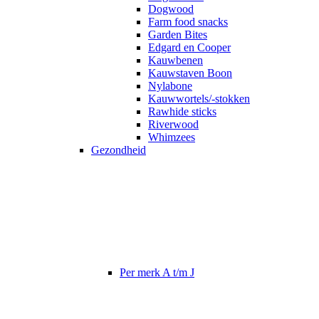
Dogwood
Farm food snacks
Garden Bites
Edgard en Cooper
Kauwbenen
Kauwstaven Boon
Nylabone
Kauwwortels/-stokken
Rawhide sticks
Riverwood
Whimzees
Gezondheid
Per merk A t/m J