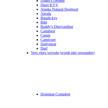
Djairo's Delight
Dieet KVV
Alaska Natural Dogfood
Alroda
Bandit kvv
Bibi
Buddy's Diervoeding
Carnibest
Carnis
Carnivoer
Dailymeat
Darf
Vers vlees vervolg (wordt niet verzonden)
Dogmeat Compleet