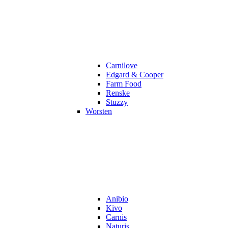
Carnilove
Edgard & Cooper
Farm Food
Renske
Stuzzy
Worsten
Anibio
Kivo
Carnis
Naturis