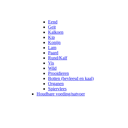
Eend
Geit
Kalkoen
Kip
Konijn
Lam
Paard
Rund/Kalf
Vis
Wild
Prooidieren
Botten (bevleesd en kaal)
Organen
Spiervlees
Houdbare voeding/natvoer