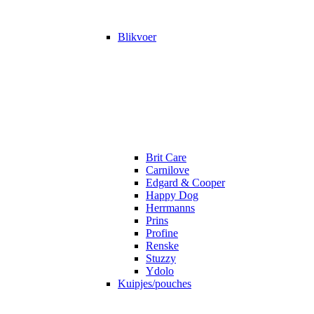
Blikvoer
Brit Care
Carnilove
Edgard & Cooper
Happy Dog
Herrmanns
Prins
Profine
Renske
Stuzzy
Ydolo
Kuipjes/pouches