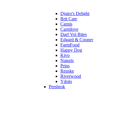
Djairo's Delight
Brit Care
Carnis
Carnilove
Darf Vol Bites
Edgard & Cooper
FarmFood
Happy Dog
Kivo
Naturis
Prins
Renske
Riverwood
Ydolo
Persbrok