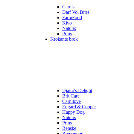
Carnis
Darf Vol Bites
FarmFood
Kivo
Naturis
Prins
Krokante brok
Djairo's Delight
Brit Care
Carnilove
Edgard & Cooper
Happy Dog
Naturis
Prins
Renske
Riverwood