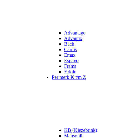
Advantage
Advantix
Bach
Carnis
Emax
Espavo
Frama
Ydolo
Per merk K t/m Z
KB (Kiezebrink)
Mansonil