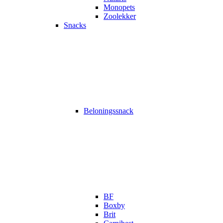
Monopets
Zoolekker
Snacks
Beloningssnack
BF
Boxby
Brit