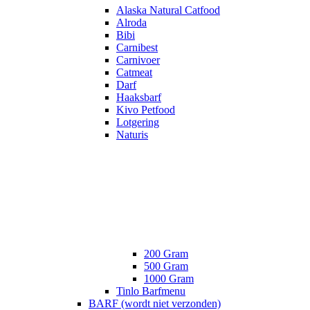
Alaska Natural Catfood
Alroda
Bibi
Carnibest
Carnivoer
Catmeat
Darf
Haaksbarf
Kivo Petfood
Lotgering
Naturis
200 Gram
500 Gram
1000 Gram
Tinlo Barfmenu
BARF (wordt niet verzonden)