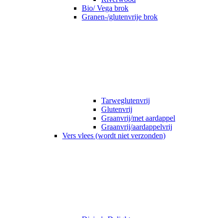
Bio/ Vega brok
Granen-/glutenvrije brok
Tarweglutenvrij
Glutenvrij
Graanvrij/met aardappel
Graanvrij/aardappelvrij
Vers vlees (wordt niet verzonden)