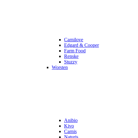
Carnilove
Edgard & Cooper
Farm Food
Renske
Stuzzy
Worsten
Anibio
Kivo
Carnis
Naturis