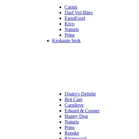
Carnis
Darf Vol Bites
FarmFood
Kivo
Naturis
Prins
Krokante brok
Djairo's Delight
Brit Care
Carnilove
Edgard & Cooper
Happy Dog
Naturis
Prins
Renske
Riverwood