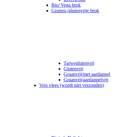
Bio/ Vega brok
Granen-/glutenvrije brok
Tarweglutenvrij
Glutenvrij
Graanvrij/met aardappel
Graanvrij/aardappelvrij
Vers vlees (wordt niet verzonden)