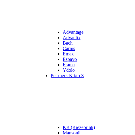
Advantage
Advantix
Bach
Carnis
Emax
Espavo
Frama
Ydolo
Per merk K t/m Z
KB (Kiezebrink)
Mansonil