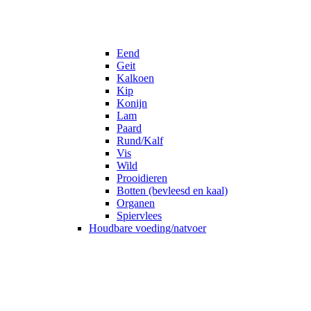
Eend
Geit
Kalkoen
Kip
Konijn
Lam
Paard
Rund/Kalf
Vis
Wild
Prooidieren
Botten (bevleesd en kaal)
Organen
Spiervlees
Houdbare voeding/natvoer