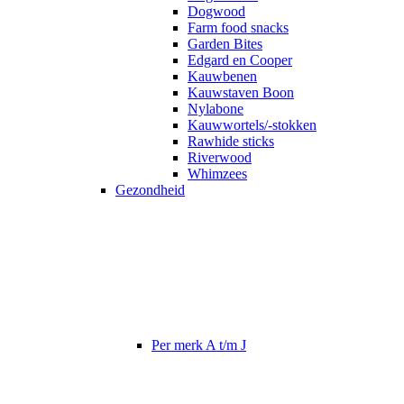
Dogwood
Farm food snacks
Garden Bites
Edgard en Cooper
Kauwbenen
Kauwstaven Boon
Nylabone
Kauwwortels/-stokken
Rawhide sticks
Riverwood
Whimzees
Gezondheid
Per merk A t/m J