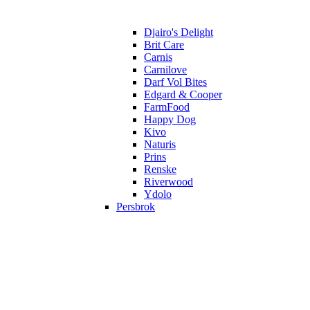
Djairo's Delight
Brit Care
Carnis
Carnilove
Darf Vol Bites
Edgard & Cooper
FarmFood
Happy Dog
Kivo
Naturis
Prins
Renske
Riverwood
Ydolo
Persbrok