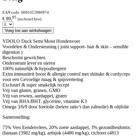
EAN code:
6091012986974
95
€ 89,
(inclusief btw)
Voeg toe aan winkelwagen
YDOLO Duck Semi Moist Hondenvoer
Voordelen & Ondersteuning ( joint support- hair & skin – sensible
digestion )
Beschermt gewrichten
Ondersteunt lever en nieren
100% natuurlijk & hypoallergeen
Extra immuniteit boost & allergie control met shiitake & cordyceps
voor een Gevoelige maag & spijsvertering
Exclusief & super smakelijk recept
Vrij van gluten, granen, GMO
Vrij van erwten, aardappel, gisten
Vrij van BHA/BHT, glycerine, vitamine K3
Omega 3/6/9 door forelolie (betere ratio’s dan zalmolie) & olijfolie
Samenstelling:
75% Vers Eendenvlees, 20% zoete aardappel, 3% gezondheidsmix:
(banaan (5982 mg/kg), artisjok (4486 mg/kg), cichorei (4813