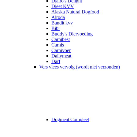
Djairo's Delight
Dieet KVV
Alaska Natural Dogfood
Alroda
Bandit kvv
Bibi
Buddy's Diervoeding
Carnibest
Carnis
Carnivoer
Dailymeat
Darf
Vers vlees vervolg (wordt niet verzonden)
Dogmeat Compleet