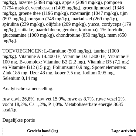
mg/kg), luzerne (2393 mg/kg), appels (2094 mg/kg), pompoen
(1794 mg/kg), veenbessen (1495 mg/kg), groenlipmossel (1346
mg/kg), groene thee (1196 mg/kg), rozemarijn (1047 mg/kg), tijm
(897 mg/kg), oregano (748 mg/kg), mariadistel (269 mg/kg),
spirulina (239 mg/kg), olijfolie (209 mg/kg), yucca, cordyceps (179
mg/kg), shiitake, paardebloem, gember, kurkuma), 1% forelolie,
glucosamine (1000 mg/kg), chondroïtine (850 mg/kg), msm (650
mg/kg).
TOEVOEGINGEN: L-Carnitine (500 mg/kg), taurine (1000
mg/kg). Vitamine A 14.400 IE, Vitamine D3 1.800 IE, Vitamine E
100 mg, B-complex: Vitamine B2 (2,2 mg), Vitamine B5 (7,2 mg)
en Vitamine B12 (15 µg), Foliumzuur 0,9 mg, Sporenelementen:
Zink 185 mg, IJzer 48 mg, koper 7,5 mg, Jodium 0,95 mg,
Selenium 0,14 mg.
Analytische samenstelling:
ruw eiwit 26,8%, ruw vet 15,9%, ruwe as 8,7%, ruwe vezel 2%,
vocht 18,2%, Ca 1,2%, P 1,0%. Metaboliseerbare energie 3635
kcal/kg
Dagelijkse portie
Gewicht hond (kg)
Lage activitei