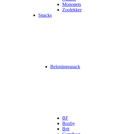
Monopets
Zoolekker
Snacks
Beloningssnack
BF
Boxby
Brit