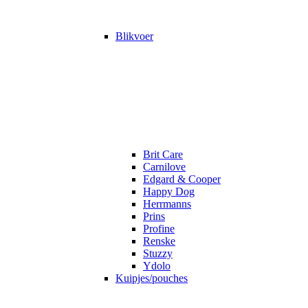
Blikvoer
Brit Care
Carnilove
Edgard & Cooper
Happy Dog
Herrmanns
Prins
Profine
Renske
Stuzzy
Ydolo
Kuipjes/pouches