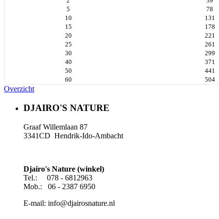
2
39
5
78
10
131
15
178
20
221
25
261
30
299
40
371
50
441
60
504
Overzicht
DJAIRO'S NATURE
Graaf Willemlaan 87
3341CD Hendrik-Ido-Ambacht
Djairo's Nature (winkel)
Tel.: 078 - 6812963
Mob.: 06 - 2387 6950
E-mail: info@djairosnature.nl