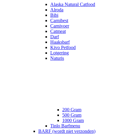
Alaska Natural Catfood
Alroda
Bibi
Carnibest
Carnivoer
Catmeat
Darf
Haaksbarf
Kivo Petfood
Lotgering
Naturis
200 Gram
500 Gram
1000 Gram
Tinlo Barfmenu
BARF (wordt niet verzonden)