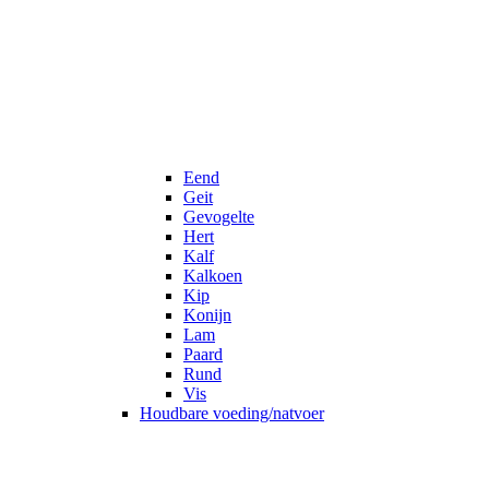
Eend
Geit
Gevogelte
Hert
Kalf
Kalkoen
Kip
Konijn
Lam
Paard
Rund
Vis
Houdbare voeding/natvoer