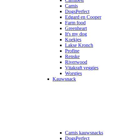
Carnibest
Carnis
DogsPerfect
Edgard en Cooper
Farm food
Greenheart
It's my dog
Koekjes
Lakse Kronch
Profine
Renske
Riverwood
Vitakraft veggies
Worstjes
Kauwsnack
Carnis kauwsnacks
DogsPerfect